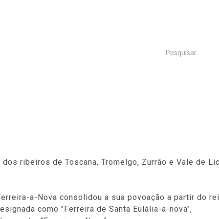
INÍCIO
FREGUESIA
EXECUTIVO
ASSEMBLEIA
História
s dos ribeiros de Toscana, Tromelgo, Zurrão e Vale de L
erreira-a-Nova consolidou a sua povoação a partir do r
designada como "Ferreira de Santa Eulália-a-nova",