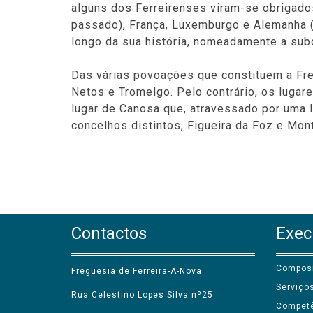
alguns dos Ferreirenses viram-se obrigados
passado), França, Luxemburgo e Alemanha (
longo da sua história, nomeadamente a subd
Das várias povoações que constituem a Fre
Netos e Tromelgo. Pelo contrário, os lug
lugar de Canosa que, atravessado por uma li
concelhos distintos, Figueira da Foz e Mon
Contactos
Exec
Compos
Freguesia de Ferreira-A-Nova
Serviço
Rua Celestino Lopes Silva nº25
Compet