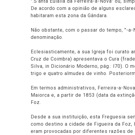
".S'anta Eulália da Ferreira-a-Nova" ou, sim
De acordo com a opinião de alguns esclare
habitaram esta zona da Gândara.
Não obstante, com o passar do tempo, "-a-No
denominação.
Eclesiasticamente, a sua Igreja foi curato 
Cruz de Coimbra) apresentava o Cura (frade 
Silva, in Dicionário Moderno, pág.: l70). O
trigo e quatro almudes de vinho. Posteriorm
Em termos administrativos, Ferreira-a-Nova
Maiorca e, a partir de 1853 (data da extin
Foz.
Desde a sua instituição, esta Freguesia s
como destino a cidade de Figueira da Foz, 
eram provocadas por diferentes razões de 