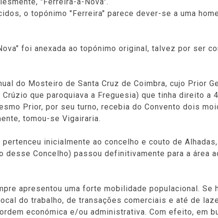
plesmente, "Ferreira-a-Nova".
cidos, o topónimo "Ferreira" parece dever-se a uma home
va" foi anexada ao topónimo original, talvez por ser co
anual do Mosteiro de Santa Cruz de Coimbra, cujo Prior G
Crúzio que paroquiava a Freguesia) que tinha direito a 
 mesmo Prior, por seu turno, recebia do Convento dois moi
ente, tomou-se Vigairaria.
 pertenceu inicialmente ao concelho e couto de Alhadas, 
ção desse Concelho) passou definitivamente para a área a
empre apresentou uma forte mobilidade populacional. Se
local do trabalho, de transações comerciais e até de la
ordem económica e/ou administrativa. Com efeito, em b