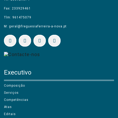
Fax: 233929461
Tlm: 961475079
M: geral@freguesiaferreira-a-nova.pt
Executivo
Composição
Serviços
Competências
Atas
Editais