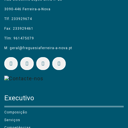
3090-446 Ferreira-a-Nova
Tlf: 233929674
Fax: 233929461
Tlm: 961475079
M: geral@freguesiaferreira-a-nova.pt
Executivo
Composição
Serviços
Competências