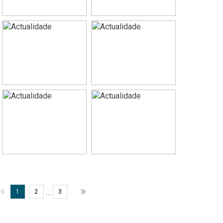
»
«
…
1
2
3